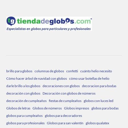
brillo para globos
columnas de globos
confetti
cuánto helio necesito
Cómo hacer árbol de navidad con globos
cómo usar botellas de helio
darle brillo a los globos
decoraciones con globos
decoracion para bodas
decoración con globos
Decoración con globos de números
decoración de cumpleaños
fiestas de cumpleaños
globos con luces led
Globos de letras
Globos de números
Globos impresos
globos para bodas
globos para cumpleaños
globos para decoradores
globos para profesionales
Globos para san valentín
globos qualatex