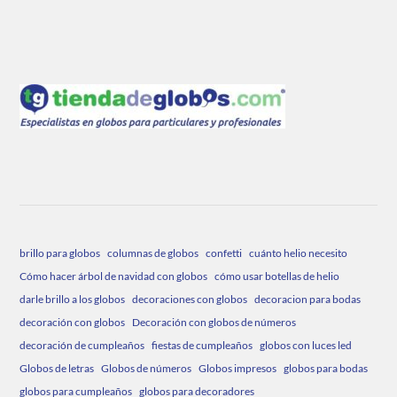
brillo para globos
columnas de globos
confetti
cuánto helio necesito
Cómo hacer árbol de navidad con globos
cómo usar botellas de helio
darle brillo a los globos
decoraciones con globos
decoracion para bodas
decoración con globos
Decoración con globos de números
decoración de cumpleaños
fiestas de cumpleaños
globos con luces led
Globos de letras
Globos de números
Globos impresos
globos para bodas
globos para cumpleaños
globos para decoradores