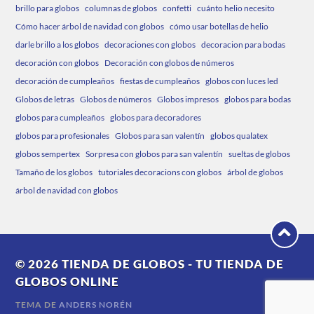
brillo para globos
columnas de globos
confetti
cuánto helio necesito
Cómo hacer árbol de navidad con globos
cómo usar botellas de helio
darle brillo a los globos
decoraciones con globos
decoracion para bodas
decoración con globos
Decoración con globos de números
decoración de cumpleaños
fiestas de cumpleaños
globos con luces led
Globos de letras
Globos de números
Globos impresos
globos para bodas
globos para cumpleaños
globos para decoradores
globos para profesionales
Globos para san valentín
globos qualatex
globos sempertex
Sorpresa con globos para san valentín
sueltas de globos
Tamaño de los globos
tutoriales decoracions con globos
árbol de globos
árbol de navidad con globos
© 2026
TIENDA DE GLOBOS - TU TIENDA DE
GLOBOS ONLINE
TEMA DE
ANDERS NORÉN