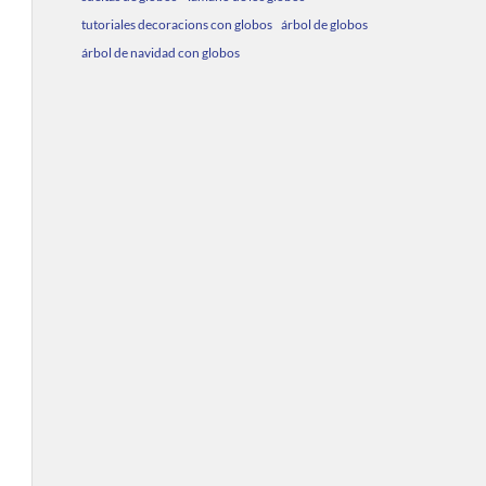
tutoriales decoracions con globos
árbol de globos
árbol de navidad con globos