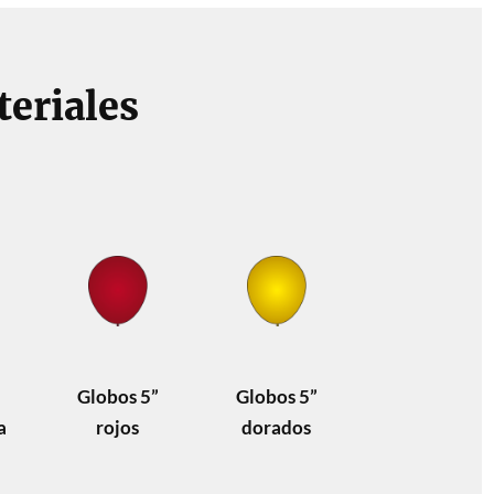
eriales
Globos 5”
Globos 5”
a
rojos
dorados