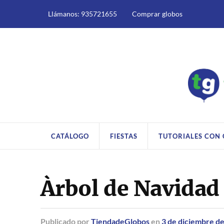
Llámanos: 935721655
Comprar globos
CATÁLOGO
FIESTAS
TUTORIALES CON
Àrbol de Navidad
Publicado
por
TiendadeGlobos
en
3 de diciembre d