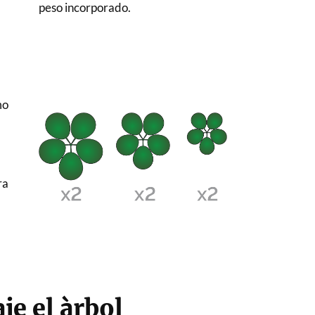
peso incorporado.
mo
ra
e el àrbol