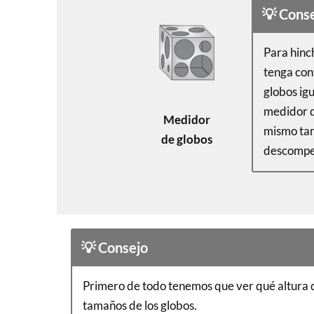
💡 Cons
Para hinch
tenga con
globos ig
medidor d
Medidor
mismo tam
de globos
descompe
💡 Consejo
Primero de todo tenemos que ver qué altura 
tamaños de los globos.