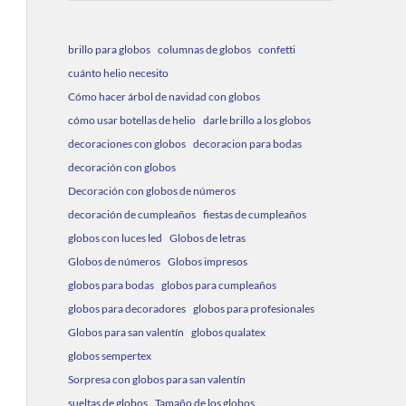
brillo para globos
columnas de globos
confetti
cuánto helio necesito
Cómo hacer árbol de navidad con globos
cómo usar botellas de helio
darle brillo a los globos
decoraciones con globos
decoracion para bodas
decoración con globos
Decoración con globos de números
decoración de cumpleaños
fiestas de cumpleaños
globos con luces led
Globos de letras
Globos de números
Globos impresos
globos para bodas
globos para cumpleaños
globos para decoradores
globos para profesionales
Globos para san valentín
globos qualatex
globos sempertex
Sorpresa con globos para san valentín
sueltas de globos
Tamaño de los globos