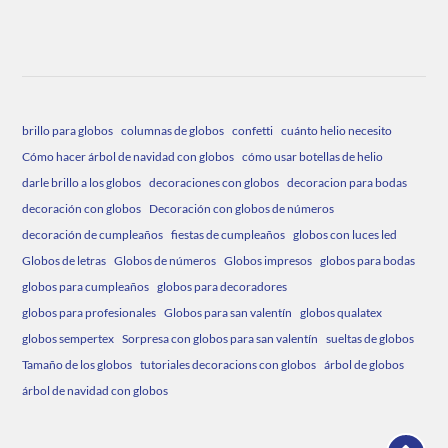
brillo para globos
columnas de globos
confetti
cuánto helio necesito
Cómo hacer árbol de navidad con globos
cómo usar botellas de helio
darle brillo a los globos
decoraciones con globos
decoracion para bodas
decoración con globos
Decoración con globos de números
decoración de cumpleaños
fiestas de cumpleaños
globos con luces led
Globos de letras
Globos de números
Globos impresos
globos para bodas
globos para cumpleaños
globos para decoradores
globos para profesionales
Globos para san valentín
globos qualatex
globos sempertex
Sorpresa con globos para san valentín
sueltas de globos
Tamaño de los globos
tutoriales decoracions con globos
árbol de globos
árbol de navidad con globos