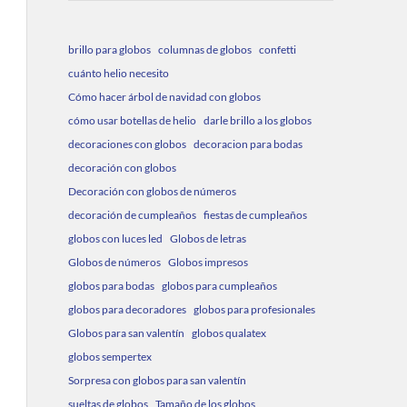
brillo para globos
columnas de globos
confetti
cuánto helio necesito
Cómo hacer árbol de navidad con globos
cómo usar botellas de helio
darle brillo a los globos
decoraciones con globos
decoracion para bodas
decoración con globos
Decoración con globos de números
decoración de cumpleaños
fiestas de cumpleaños
globos con luces led
Globos de letras
Globos de números
Globos impresos
globos para bodas
globos para cumpleaños
globos para decoradores
globos para profesionales
Globos para san valentín
globos qualatex
globos sempertex
Sorpresa con globos para san valentín
sueltas de globos
Tamaño de los globos