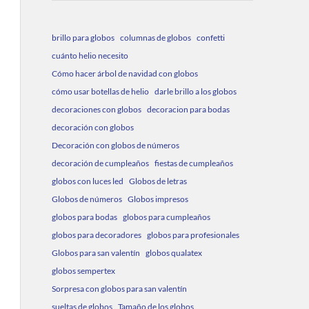
brillo para globos
columnas de globos
confetti
cuánto helio necesito
Cómo hacer árbol de navidad con globos
cómo usar botellas de helio
darle brillo a los globos
decoraciones con globos
decoracion para bodas
decoración con globos
Decoración con globos de números
decoración de cumpleaños
fiestas de cumpleaños
globos con luces led
Globos de letras
Globos de números
Globos impresos
globos para bodas
globos para cumpleaños
globos para decoradores
globos para profesionales
Globos para san valentín
globos qualatex
globos sempertex
Sorpresa con globos para san valentín
sueltas de globos
Tamaño de los globos