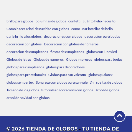
brillo para globos
columnas de globos
confetti
cuánto helio necesito
Cómo hacer árbol de navidad con globos
cómo usar botellas de helio
darle brillo a los globos
decoraciones con globos
decoracion para bodas
decoración con globos
Decoración con globos de números
decoración de cumpleaños
fiestas de cumpleaños
globos con luces led
Globos de letras
Globos de números
Globos impresos
globos para bodas
globos para cumpleaños
globos para decoradores
globos para profesionales
Globos para san valentín
globos qualatex
globos sempertex
Sorpresa con globos para san valentín
sueltas de globos
Tamaño de los globos
tutoriales decoracions con globos
árbol de globos
árbol de navidad con globos
© 2026
TIENDA DE GLOBOS - TU TIENDA DE