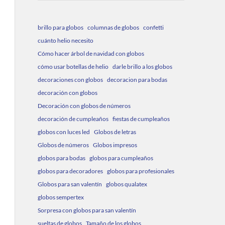
brillo para globos
columnas de globos
confetti
cuánto helio necesito
Cómo hacer árbol de navidad con globos
cómo usar botellas de helio
darle brillo a los globos
decoraciones con globos
decoracion para bodas
decoración con globos
Decoración con globos de números
decoración de cumpleaños
fiestas de cumpleaños
globos con luces led
Globos de letras
Globos de números
Globos impresos
globos para bodas
globos para cumpleaños
globos para decoradores
globos para profesionales
Globos para san valentín
globos qualatex
globos sempertex
Sorpresa con globos para san valentín
sueltas de globos
Tamaño de los globos